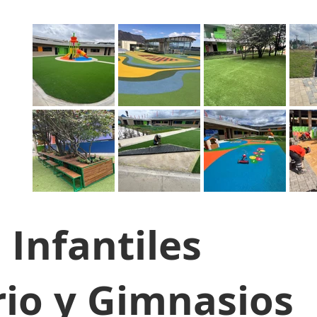
 Infantiles
io y G
imnasios