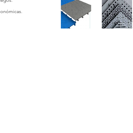
juegos.
rgonómicas.