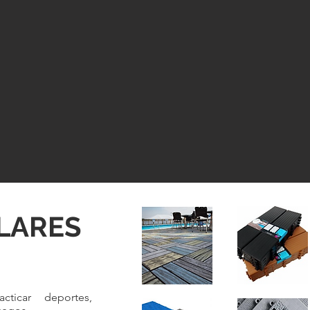
LARES
cticar deportes,